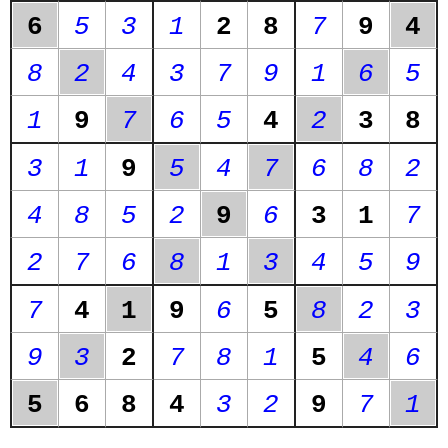
6
5
3
1
2
8
7
9
4
8
2
4
3
7
9
1
6
5
1
9
7
6
5
4
2
3
8
3
1
9
5
4
7
6
8
2
4
8
5
2
9
6
3
1
7
2
7
6
8
1
3
4
5
9
7
4
1
9
6
5
8
2
3
9
3
2
7
8
1
5
4
6
5
6
8
4
3
2
9
7
1