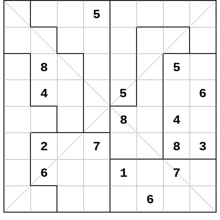
5
8
5
4
5
6
8
4
2
7
8
3
6
1
7
6