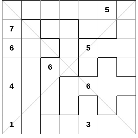
5
7
6
5
6
4
6
1
3