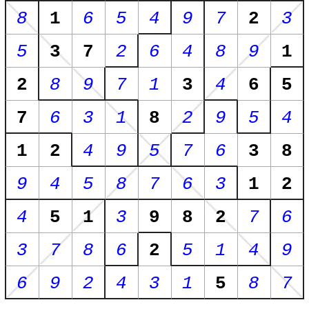
8
1
6
5
4
9
7
2
3
5
3
7
2
6
4
8
9
1
2
8
9
7
1
3
4
6
5
7
6
3
1
8
2
9
5
4
1
2
4
9
5
7
6
3
8
9
4
5
8
7
6
3
1
2
4
5
1
3
9
8
2
7
6
3
7
8
6
2
5
1
4
9
6
9
2
4
3
1
5
8
7