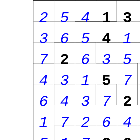
2
5
4
1
3
3
6
5
4
1
7
2
6
3
5
4
3
1
5
7
6
4
3
7
2
1
7
2
6
4