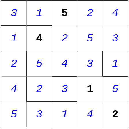
3
1
5
2
4
1
4
2
5
3
2
5
4
3
1
4
2
3
1
5
5
3
1
4
2