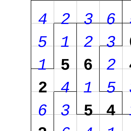
4
2
3
6
5
1
2
3
1
5
6
2
2
4
1
5
6
3
5
4