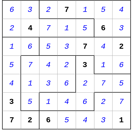
6
3
2
7
1
5
4
2
4
7
1
5
6
3
1
6
5
3
7
4
2
5
7
4
2
3
1
6
4
1
3
6
2
7
5
3
5
1
4
6
2
7
7
2
6
5
4
3
1